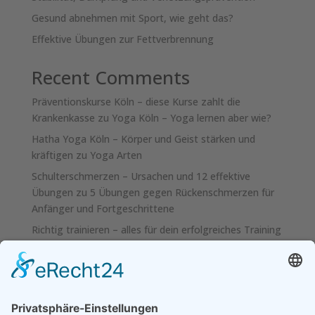
Gesund abnehmen mit Sport, wie geht das?
Effektive Übungen zur Fettverbrennung
Recent Comments
Präventionskurse Köln – diese Kurse zahlt die
Krankenkasse
zu
Yoga Köln – Yoga lernen aber wie?
Hatha Yoga Köln – Körper und Geist stärken und
kräftigen
zu
Yoga Arten
Schulterschmerzen – Ursachen und 12 effektive
Übungen
zu
5 Übungen gegen Rückenschmerzen für
Anfänger und Fortgeschrittene
Richtig trainieren – alles für dein erfolgreiches Training
zu
Lieber statisches oder dynamisches Dehnen?
Fitness Tipps für dein Training – Das musst du wissen
zu
Was ist HIIT? Und was bringt mir HIIT?